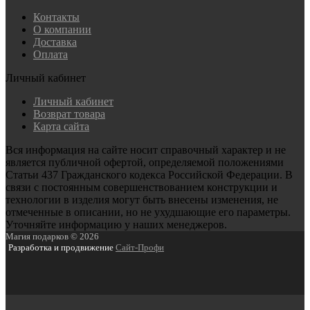
Контакты
О компании
Доставка
Оплата
Личный кабинет
Личный кабинет
Возврат товара
Карта сайта
Вся информация на сайте носит справочный характер и не
является публичной офертой, определяемой положениями
Статьи 437 Гражданского кодекса Российской Федерации. В
связи с постоянным совершенствованием конструкции и
технологии в изделия могут быть внесены изменения, не
отмеченные в описании, но не ухудшающие его параметры.
Уточняйте информацию у наших менеджеров.
Магия подарков © 2026
Разработка и продвижение
Сайт-Профи