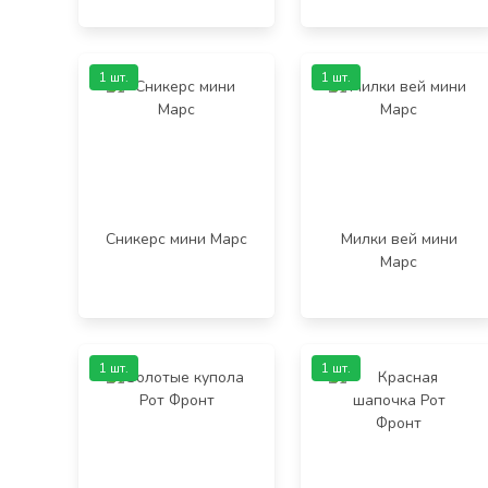
1 шт.
1 шт.
Сникерс мини Марс
Милки вей мини
Марс
1 шт.
1 шт.