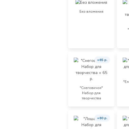
Без вложения
+65 р.
"Е
"Снеговичок"
Набор для
творчества
+80 р.