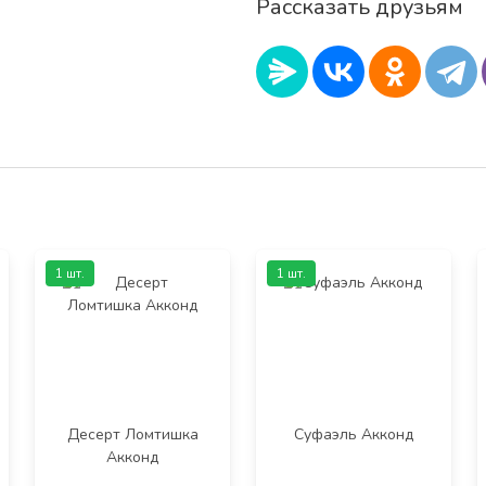
Рассказать друзьям
1 шт.
1 шт.
Десерт Ломтишка
Суфаэль Акконд
Акконд