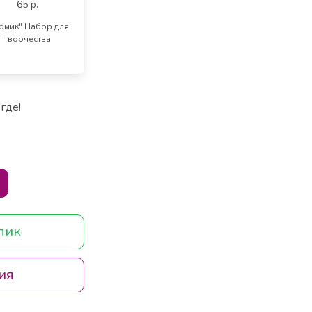
номик" Набор для
творчества
где!
клик
ия