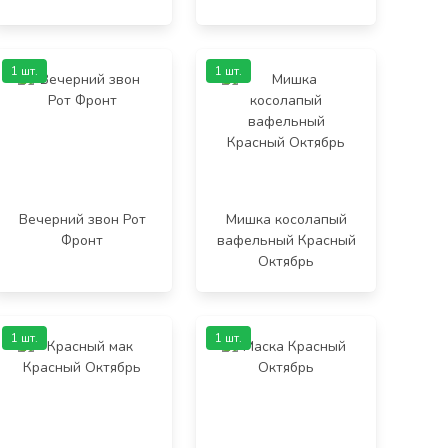
1 шт.
1 шт.
Вечерний звон Рот
Мишка косолапый
Фронт
вафельный Красный
Октябрь
1 шт.
1 шт.