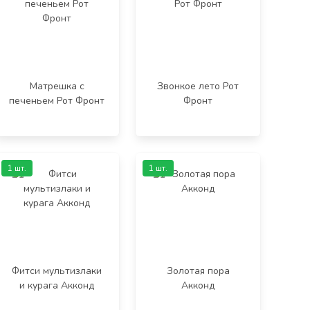
Матрешка с
Звонкое лето Рот
печеньем Рот Фронт
Фронт
1 шт.
1 шт.
Фитси мультизлаки
Золотая пора
и курага Акконд
Акконд