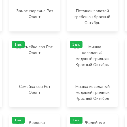
Замоскворечье Рот
Петушок золотой
Фронт
гребешок Красный
Октябрь
1 шт.
1 шт.
Семейка сов Рот
Мишка косолапый
Фронт
медовый грильяж
Красный Октябрь
1 шт.
1 шт.