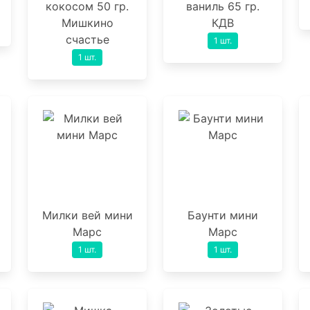
кокосом 50 гр.
ваниль 65 гр.
Мишкино
КДВ
счастье
1 шт.
1 шт.
Милки вей мини
Баунти мини
Марс
Марс
1 шт.
1 шт.