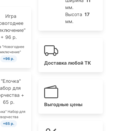
Ширина
11
мм.
Высота
17
мм.
а "Новогоднее
риключение"
+96 р.
Доставка любой ТК
Выгодные цены
чка" Набор для
творчества
+65 р.