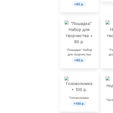
+65 р.
"Лошадка" Набор
"Г
для творчества
дл
+80 р.
Головоломка
Часы
+100 р.