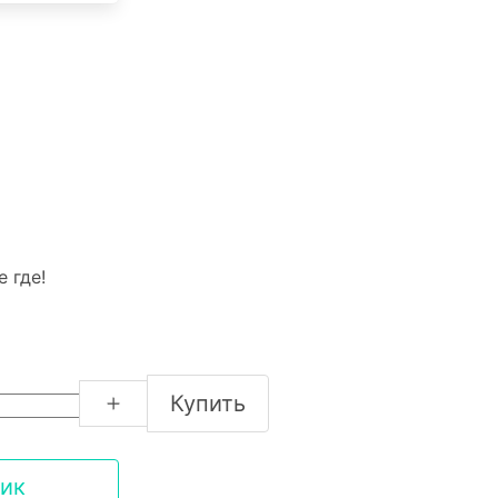
 где!
Купить
лик