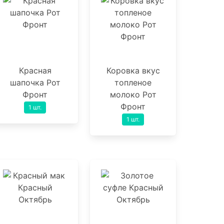
Красная
Коровка вкус
шапочка Рот
топленое
Фронт
молоко Рот
Фронт
1 шт.
1 шт.