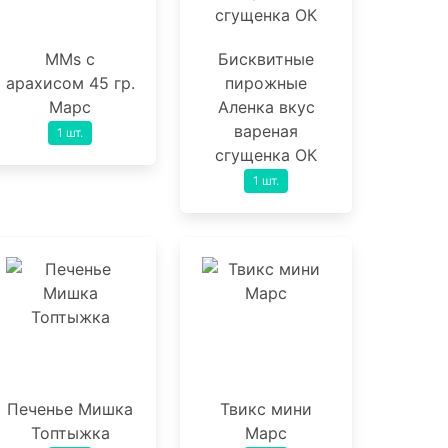
MMs с
Бисквитные
арахисом 45 гр.
пирожные
Марс
Аленка вкус
вареная
1 шт.
сгущенка ОК
1 шт.
Печенье Мишка
Твикс мини
Топтыжка
Марс