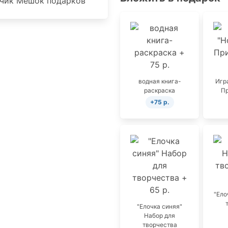
водная книга-
Игр
раскраска
П
+75 р.
"Ело
"Елочка синяя"
Набор для
творчества