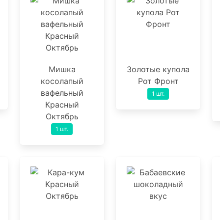
Мишка
Золотые купола
косолапый
Рот Фронт
вафельный
1 шт.
Красный
Октябрь
1 шт.