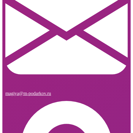
magiya@m-podarkov.ru