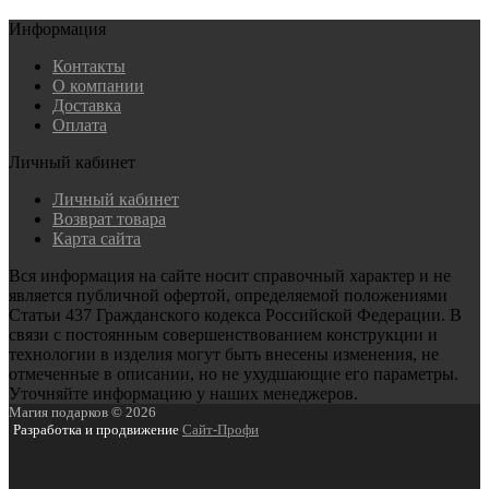
Информация
Контакты
О компании
Доставка
Оплата
Личный кабинет
Личный кабинет
Возврат товара
Карта сайта
Вся информация на сайте носит справочный характер и не
является публичной офертой, определяемой положениями
Статьи 437 Гражданского кодекса Российской Федерации. В
связи с постоянным совершенствованием конструкции и
технологии в изделия могут быть внесены изменения, не
отмеченные в описании, но не ухудшающие его параметры.
Уточняйте информацию у наших менеджеров.
Магия подарков © 2026
Разработка и продвижение
Сайт-Профи