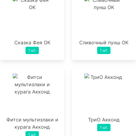
Сказка Фея ОК
Сливочный пунш ОК
1 шт.
1 шт.
Фитси мультизлаки и
ТриО Акконд
курага Акконд
1 шт.
1 шт.