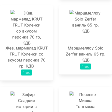
Жев. мармелад KRUT
Маршмеллоу Solo
FRUT Колечки со
Zerfer ваниль 65 гр.
вкусом персика 70
КДВ
гр, КДВ
1 шт.
1 шт.