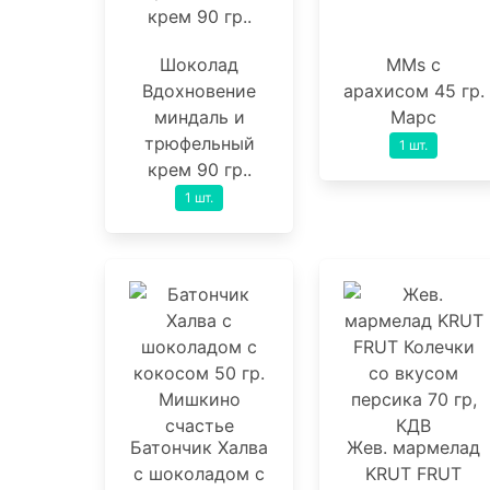
Шоколад
MMs с
Вдохновение
арахисом 45 гр.
миндаль и
Марс
трюфельный
1 шт.
крем 90 гр..
1 шт.
Батончик Халва
Жев. мармелад
с шоколадом с
KRUT FRUT