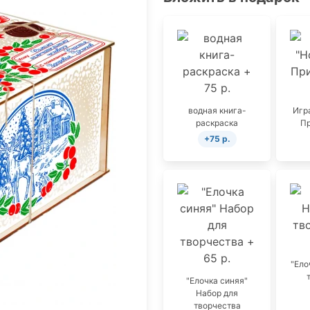
водная книга-
Игр
раскраска
П
+75 р.
"Ело
"Елочка синяя"
Набор для
творчества