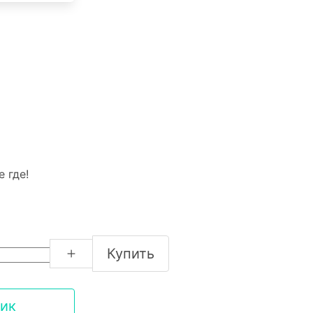
 где!
Купить
лик