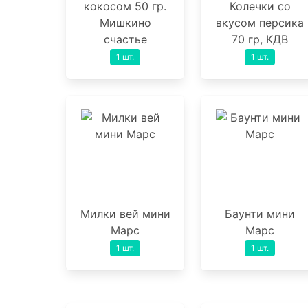
кокосом 50 гр.
Колечки со
Мишкино
вкусом персика
счастье
70 гр, КДВ
1 шт.
1 шт.
Милки вей мини
Баунти мини
Марс
Марс
1 шт.
1 шт.