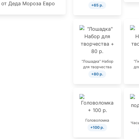
+65 р.
"Лошадка" Набор
"Г
для творчества
дл
+80 р.
Головоломка
Часы
+100 р.