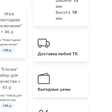
Ширина
13
мм.
Высота
19
мм.
а "Новогоднее
риключение"
+96 р.
Доставка любой ТК
Выгодные цены
чка" Набор для
творчества
+65 р.