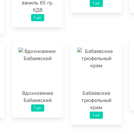
ваниль 65 гр.
1 шт.
КДВ
1 шт.
Вдохновение
Бабаевские
Бабаевский
трюфельный
крем
1 шт.
1 шт.