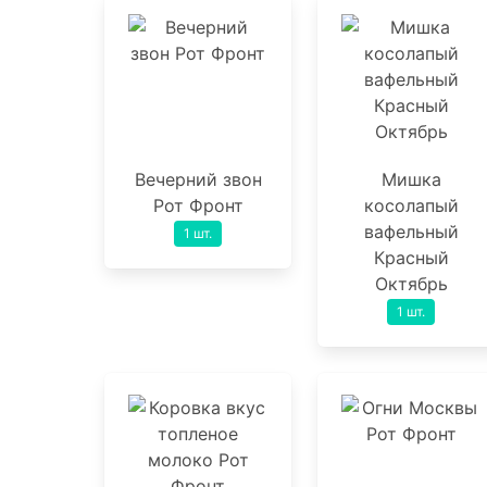
Вечерний звон
Мишка
Рот Фронт
косолапый
вафельный
1 шт.
Красный
Октябрь
1 шт.