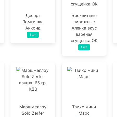
Десерт
Бисквитные
Ломтишка
пирожные
Акконд
Аленка вкус
вареная
1 шт.
сгущенка ОК
1 шт.
Маршмеллоу
Твикс мини
Solo Zerfer
Марс