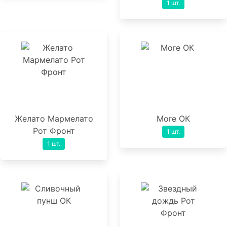
1 шт.
Желато Мармелато
More ОК
Рот Фронт
1 шт.
1 шт.