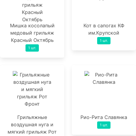
Мишка косолапый
Кот в сапогах КФ
медовый грильяж
им.Крупской
Красный Октябрь
1 шт.
1 шт.
Грильяжные
Рио-Рита Славянка
воздушная нуга и
1 шт.
мягкий грильяж Рот