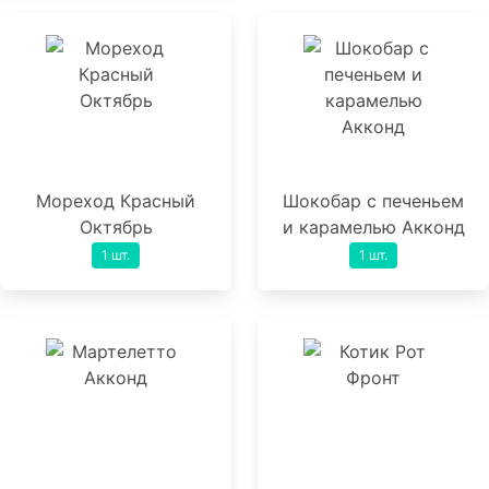
Мореход Красный
Шокобар с печеньем
Октябрь
и карамелью Акконд
1 шт.
1 шт.