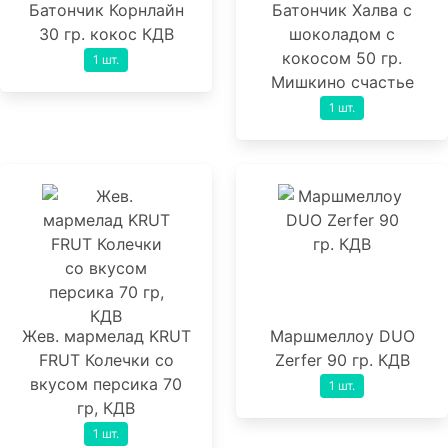
Батончик Корнлайн
Батончик Халва с
30 гр. кокос КДВ
шоколадом с
кокосом 50 гр.
1 шт.
Мишкино счастье
1 шт.
Жев. мармелад KRUT
Маршмеллоу DUO
FRUT Колечки со
Zerfer 90 гр. КДВ
вкусом персика 70
1 шт.
гр, КДВ
1 шт.