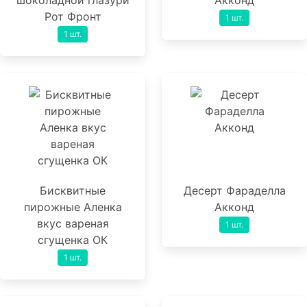
шоколадной глазури
Акконд
Рот Фронт
1 шт.
1 шт.
Бисквитные
Десерт Фараделла
пирожные Аленка
Акконд
вкус вареная
1 шт.
сгущенка ОК
1 шт.