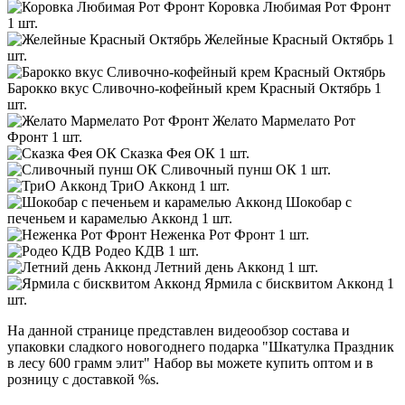
Коровка Любимая Рот Фронт
1 шт.
Желейные Красный Октябрь
1
шт.
Барокко вкус Сливочно-кофейный крем Красный Октябрь
1
шт.
Желато Мармелато Рот
Фронт
1 шт.
Сказка Фея ОК
1 шт.
Сливочный пунш ОК
1 шт.
ТриО Акконд
1 шт.
Шокобар с
печеньем и карамелью Акконд
1 шт.
Неженка Рот Фронт
1 шт.
Родео КДВ
1 шт.
Летний день Акконд
1 шт.
Ярмила с бисквитом Акконд
1
шт.
На данной странице представлен видеообзор состава и
упаковки сладкого новогоднего подарка "Шкатулка Праздник
в лесу 600 грамм элит" Набор вы можете купить оптом и в
розницу с доставкой %s.