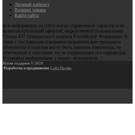
Личный кабинет
Возврат товара
Карта сайта
Вся информация на сайте носит справочный характер и не
является публичной офертой, определяемой положениями
Статьи 437 Гражданского кодекса Российской Федерации. В
связи с постоянным совершенствованием конструкции и
технологии в изделия могут быть внесены изменения, не
отмеченные в описании, но не ухудшающие его параметры.
Уточняйте информацию у наших менеджеров.
Магия подарков © 2026
Разработка и продвижение
Сайт-Профи