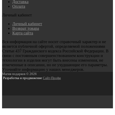
Доставка
Оплата
Личный кабинет
Личный кабинет
Возврат товара
Карта сайта
Вся информация на сайте носит справочный характер и не
является публичной офертой, определяемой положениями
Статьи 437 Гражданского кодекса Российской Федерации. В
связи с постоянным совершенствованием конструкции и
технологии в изделия могут быть внесены изменения, не
отмеченные в описании, но не ухудшающие его параметры.
Уточняйте информацию у наших менеджеров.
Магия подарков © 2026
Разработка и продвижение
Сайт-Профи