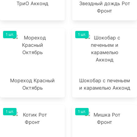
ТриО Акконд
Звездный дождь Рот
Фронт
1 шт.
1 шт.
Мореход Красный
Шокобар с печеньем
Октябрь
и карамелью Акконд
1 шт.
1 шт.