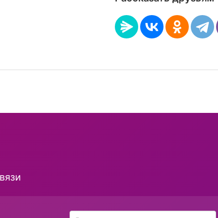
и
вязи