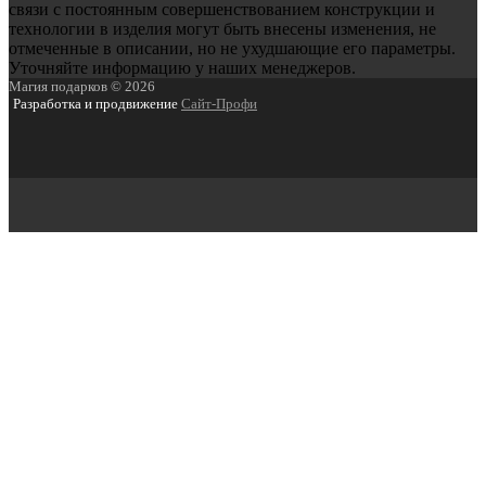
связи с постоянным совершенствованием конструкции и
технологии в изделия могут быть внесены изменения, не
отмеченные в описании, но не ухудшающие его параметры.
Уточняйте информацию у наших менеджеров.
Магия подарков © 2026
Разработка и продвижение
Сайт-Профи