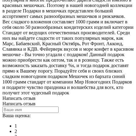
красивых мешочках. Поэтому в нашей новогодней коллекции
в разделе Подарки в мешочках представлен большой
ассортимент самых разнообразных мешочков и рюкзачков.
Вес сладкого вложения составляет 1000 грамм и включает в
себя около 50 разнообразных кондитерских изделий категории
Стандарт от ведущих отечественных производителей. Среди
них вы найдете сладости от таких популярных марок, как
Марс, Бабаевский, Красный Октябрь, Рот Фронт, Акконд,
Славянка и КДВ. Фейерверк вкусов и море конфет в красивом
мешочке - Вы точно угадали с подарком! Данный подарок
можно приобрести как оптом, так и в розницу. Также есть
возможность заказать доставку %s, и тогда подарок доставят
прямо к Вашему порогу. Порадуйте себя и своих близких
сладким новогодним подарком Мешочек из бархата синий
1000 грамм стандарт от компании Мир Новогодних Подарков
и подарите чувство праздника и волшебства для всех, кто
получит этот чудесный подарок
Написать отзыв
Написать отзыв
Ваша оценка:
1
2