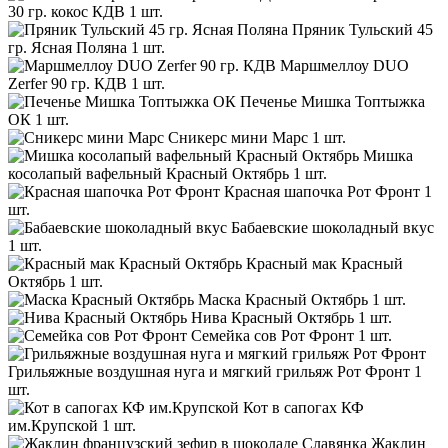
30 гр. кокос КДВ
1 шт.
Пряник Тульский 45
гр. Ясная Поляна
1 шт.
Маршмеллоу DUO
Zerfer 90 гр. КДВ
1 шт.
Печенье Мишка Топтыжка
ОК
1 шт.
Сникерс мини Марс
1 шт.
Мишка
косолапый вафельный Красный Октябрь
1 шт.
Красная шапочка Рот Фронт
1
шт.
Бабаевские шоколадный вкус
1 шт.
Красный мак Красный
Октябрь
1 шт.
Маска Красный Октябрь
1 шт.
Нива Красный Октябрь
1 шт.
Семейка сов Рот Фронт
1 шт.
Грильяжные воздушная нуга и мягкий грильяж Рот Фронт
1
шт.
Кот в сапогах КФ
им.Крупской
1 шт.
Жаклин