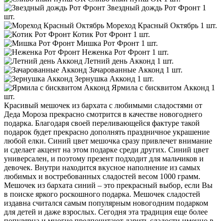
Звездный дождь Рот Фронт
1
шт.
Мореход Красный Октябрь
1 шт.
Котик Рот Фронт
1 шт.
Мишка Рот Фронт
1 шт.
Неженка Рот Фронт
1 шт.
Летний день Акконд
1 шт.
Зачарованные Акконд
1 шт.
Зернушка Акконд
1 шт.
Ярмила с бисквитом Акконд
1
шт.
Красивый мешочек из бархата с любимыми сладостями от
Деда Мороза прекрасно смотрится в качестве новогоднего
подарка. Благодаря своей переливающейся фактуре такой
подарок будет прекрасно дополнять праздничное украшение
любой елки. Синий цвет мешочка сразу привлечет внимание
и сделает акцент на этом подарке среди других. Синий цвет
универсален, и поэтому презент подходит для мальчиков и
девочек. Внутри находится вкусное наполнение из самых
любимых и востребованных сладостей весом 1000 грамм.
Мешочек из бархата синий – это прекрасный выбор, если Вы
в поиске яркого роскошного подарка. Мешочек сладостей
издавна считался самым популярным новогодним подарком
для детей и даже взрослых. Сегодня эта традиция еще более
популярна и многие предпочитают дарить сладости именно в