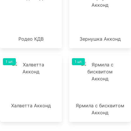
Родео КДВ
Зернушка Акконд
1 шт.
1 шт.
Халветта Акконд
Ярмила с бисквитом
Акконд