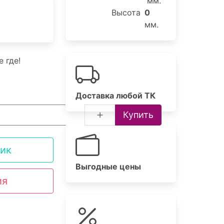
мм.
Высота
0
мм.
 где!
Доставка любой ТК
Купить
лик
Выгодные цены
ия