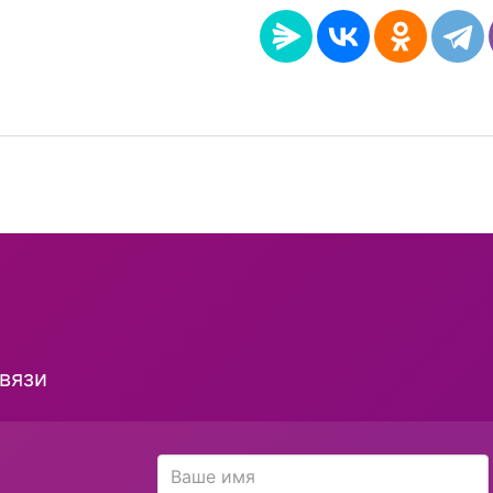
и
вязи