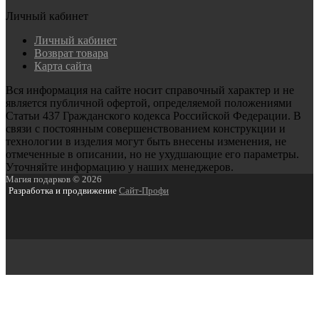
Личный кабинет
Личный кабинет
Возврат товара
Карта сайта
Вся информация на сайте носит справочный характер и не
является публичной офертой, определяемой положениями
Статьи 437 Гражданского кодекса Российской Федерации. В
связи с постоянным совершенствованием конструкции и
технологии в изделия могут быть внесены изменения, не
отмеченные в описании, но не ухудшающие его параметры.
Уточняйте информацию у наших менеджеров.
Магия подарков © 2026
Разработка и продвижение
Сайт-Профи