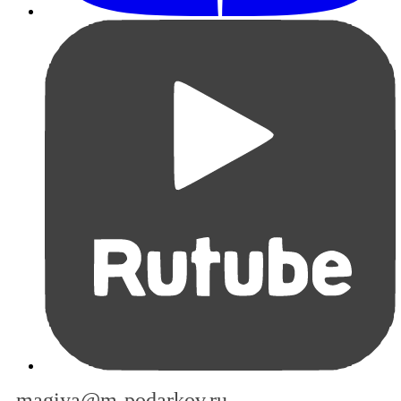
magiya@m-podarkov.ru