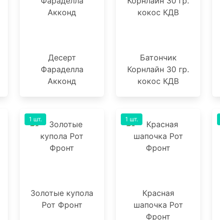
Десерт
Батончик
Фараделла
Корнлайн 30 гр.
Акконд
кокос КДВ
1 шт.
1 шт.
Золотые купола
Красная
Рот Фронт
шапочка Рот
Фронт