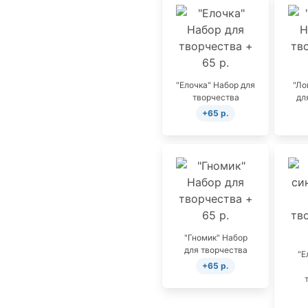
"Елочка" Набор для
"Ло
творчества
дл
+65 р.
"Гномик" Набор
для творчества
"Е
+65 р.