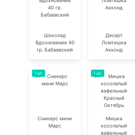
Шоколад
Десерт
Вдохновение 40
Ломтишка
гр. Бабаевский
Акконд
1 шт.
1 шт.
Сникерс мини
Мишка
Марс
косолапый
вафельный