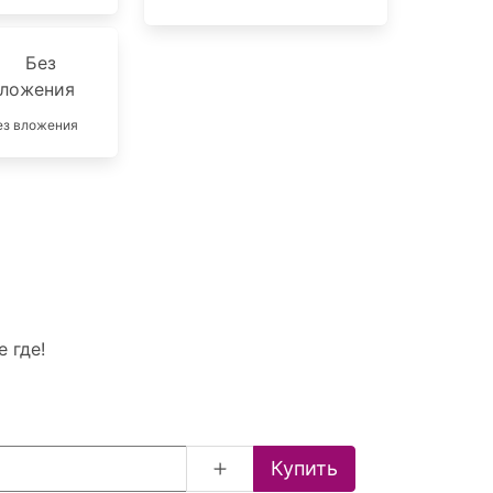
ез вложения
 где!
Купить