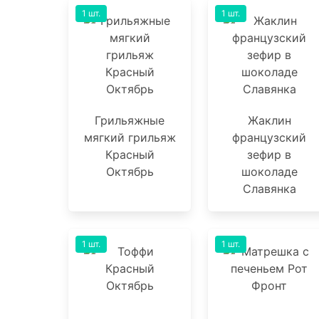
1 шт.
1 шт.
Грильяжные
Жаклин
мягкий грильяж
французский
Красный
зефир в
Октябрь
шоколаде
Славянка
1 шт.
1 шт.