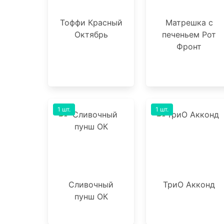
Тоффи Красный
Матрешка с
Октябрь
печеньем Рот
Фронт
1 шт.
1 шт.
Сливочный
ТриО Акконд
пунш ОК