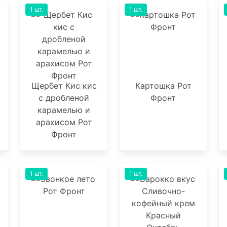
1 шт.
1 шт.
Щербет Кис кис
Картошка Рот
с дробленой
Фронт
карамелью и
арахисом Рот
Фронт
1 шт.
1 шт.