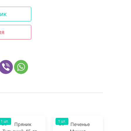
лик
ия
1 шт.
1 шт.