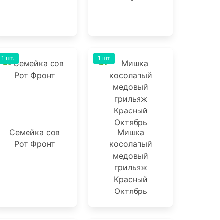
1 шт.
1 шт.
Семейка сов
Мишка
Рот Фронт
косолапый
медовый
грильяж
Красный
Октябрь