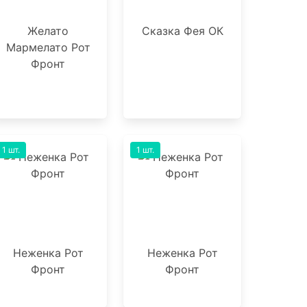
Желато
Сказка Фея ОК
Мармелато Рот
Фронт
1 шт.
1 шт.
Неженка Рот
Неженка Рот
Фронт
Фронт