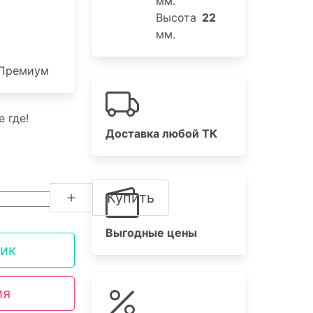
мм.
Высота
22
мм.
Премиум
 где!
Доставка любой ТК
Купить
Выгодные цены
лик
ия